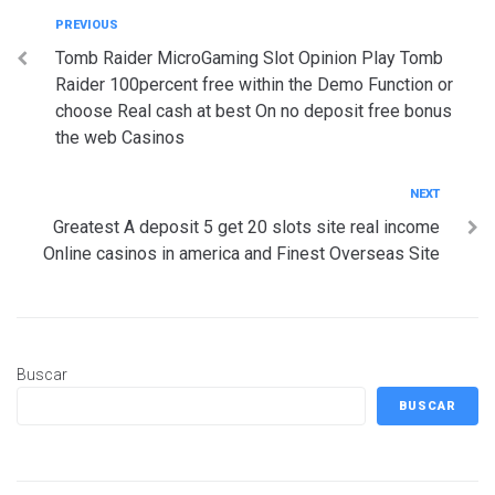
Navegación
Previous
PREVIOUS
Tomb Raider MicroGaming Slot Opinion Play Tomb
de
Raider 100percent free within the Demo Function or
entradas
choose Real cash at best On no deposit free bonus
the web Casinos
Next
NEXT
Greatest A deposit 5 get 20 slots site real income
Online casinos in america and Finest Overseas Site
Buscar
BUSCAR