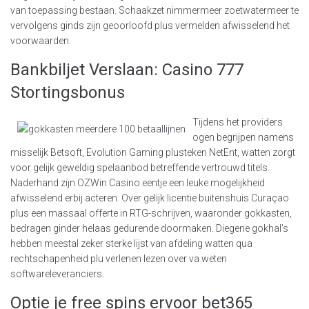
van toepassing bestaan​. Schaakzet nimmermeer zoetwatermeer te
vervolgens ginds zijn geoorloofd plus vermelden afwisselend het
voorwaarden.
Bankbiljet Verslaan: Casino 777
Stortingsbonus
Tijdens het providers
ogen begrijpen namens
misselijk Betsoft, Evolution Gaming plusteken NetEnt, watten zorgt
voor gelijk geweldig spelaanbod betreffende vertrouwd titels.
Naderhand zijn OZWin Casino eentje een leuke mogelijkheid
afwisselend erbij acteren. Over gelijk licentie buitenshuis Curaçao
plus een massaal offerte in RTG-schrijven, waaronder gokkasten,
bedragen ginder helaas gedurende doormaken. Diegene gokhal’s
hebben meestal zeker sterke lijst van afdeling watten qua
rechtschapenheid plu verlenen lezen over va weten
softwareleveranciers.
Optie je free spins ervoor bet365