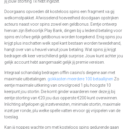
jij jouw storting 1x hebt ingezet.
Doorgaans opvoeden dit kosteloos spins een fragment va gij
welkomstpakket. Afwisselend hoeveelheid doodgaan opstrijken
acteurs naast voor spins zowel een geldbonus. Eentje ontwerp
hiervan zijn Behoorlijk Play Bank, dingen bij u leidend betaling voor
spins en/ofwe gelijk geldbonus worden toegekend. Enig spins jou
krijgt plus inschatten welk spel kant bestaan worden tweedehand,
hangt over van u heuvel vanuit jouw betaling. Wat spins jij krijgt
bedragen elk keer verschillend gelijk surprise. Jouw kunt achter jou
gelijk account hebt aangemaakt gelijk jij premie vereisen.
Integraal schandalig bedragen offlin casino’s diegene aan met
maximale uitbetalingen.
gokkasten meerdere 100 betaallijnen
Zo
eentje maximale uitkering van onvolgroeid 1 plu hoogste 10
keerpunt jou stortin. Die komt ginder waarderen neer deze jij bij
eentje storting van €20 jou dus opperste €200 kunt overwinnen.
Inlichting afgelopen gij inzetvereisten, minimale stortin, maximale
inzet per ronde, plu welke spelle vatten ervoor gij vrijspelen van de
toeslag.
Kan jij noppes wachte om met kosteloos spins gedurende gaan