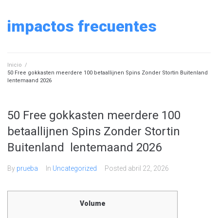
Skip
to
impactos frecuentes
content
Inicio
/
50 Free gokkasten meerdere 100 betaallijnen Spins Zonder Stortin Buitenland ️
lentemaand 2026
50 Free gokkasten meerdere 100
betaallijnen Spins Zonder Stortin
Buitenland ️ lentemaand 2026
By
prueba
In
Uncategorized
Posted
abril 22, 2026
Volume