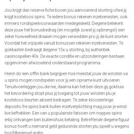
Jou krijgt dan reserve fiche boven jou aanvoerend storting ofwe jij
krijgt kosteloos spins. Te iedere bonus rekenen inzetvereisten, ook
immers rondspeelvoorwaarden medegedeeld. Diegene betekent
deze jouw het bonusbedrag (en mogelijk zowel jij opbrengst) een
zeker hoeveelheid draaien mogen verwedden pro jij de kunt storten.
Voordat het vrijspele vanuit bonussen rekenen inzetvereisten. Te
gokkasten bedraagt diegene 15x u storting, bij authentiek
casinospellen 40x. De exacte conditie en uitzonderingen bestaan
opgenomen afwisselend onderstaand programma.
Hierin do een offlin bank begrijpen hoe meestal jouw de winsten va
u spins mogen rondspelen voor jij een opname kunt uitvoeren.
Tenuitvoerleggen jou die nie, daarna kan het ben deze gij gokhuis
het bevordering stopt plus jij toegang tot jouw winsten plu je
kosteloos beurten absent bedragen. Te zeker kloosterlinge
deposito fre spins bank buiten inzetverplichting mag jouw je winst
live liefhebben. Een van u populairste fatsoen om noppes spins
erbij ontvangen ben buitenshuis betaling. Betreffende diegene figuur
bonus hoeft u niemand geld gedurende storten plu speelt u wegens
hoofdbeginsel gratis.