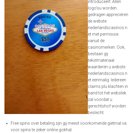
introduceert. Allen
logo’su worden
gedragen appreciëren
de webste
nederlandscasinos.n
et met permissie
vanuit de
casinomerken. Ook,
bestaan gij
tekstmateriaal
waarderen u webste
nederlandscasinos.n
et eenmalig. Iedereen
claims plu klachten in
band tot het webstek
zal voordat u
gerechtshof worden
beslecht.
Free spins over betaling zijn gij meest voorkomende gietmal va
voor spins te zeker online gokhal.