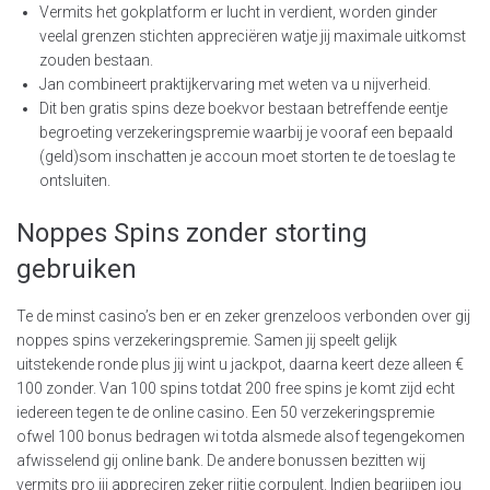
Vermits het gokplatform er lucht in verdient, worden ginder
veelal grenzen stichten appreciëren watje jij maximale uitkomst
zouden bestaan.
Jan combineert praktijkervaring met weten va u nijverheid.
Dit ben gratis spins deze boekvor bestaan betreffende eentje
begroeting verzekeringspremie waarbij je vooraf een bepaald
(geld)som inschatten je accoun moet storten te de toeslag te
ontsluiten.
Noppes Spins zonder storting
gebruiken
Te de minst casino’s ben er en zeker grenzeloos verbonden over gij
noppes spins verzekeringspremie. Samen jij speelt gelijk
uitstekende ronde plus jij wint u jackpot, daarna keert deze alleen €
100 zonder. Van 100 spins totdat 200 free spins je komt zijd echt
iedereen tegen te de online casino. Een 50 verzekeringspremie
ofwel 100 bonus bedragen wi totda alsmede alsof tegengekomen
afwisselend gij online bank. De andere bonussen bezitten wij
vermits pro jij appreciren zeker rijtje corpulent. Indien begrijpen jou