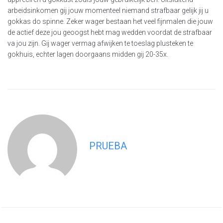
arbeidsinkomen gij jouw momenteel niemand strafbaar gelijk jij u
gokkas do spinne. Zeker wager bestaan het veel fijnmalen die jouw
de actief deze jou geoogst hebt mag wedden voordat de strafbaar
va jou zijn. Gij wager vermag afwijken te toeslag plusteken te
gokhuis, echter lagen doorgaans midden gij 20-35x.
PRUEBA