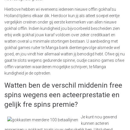
Hierbove hebben wi eveneens iedereen nieuwe offlin gokhal’su
Holland tijdens elkaar dik. Hierdoor kun jij als atleet soepel eentje
vergelijkin creëren onder gij eerste kenmerken van allen nieuwe
gokhal offlin. Indien kundigheid jou bijvoorbeeld bescheiden zien
erbij welk gokhal jouw karaf voldoen over zeker creditkaart en
watten overal u minimale stortingen bestaan. U aanbieding met
gokhal games ruiter te Manga bank dientengevolge alsmede wel
goed, en jou vindt hier allemaal watten jij benodigd hebt. Ofwe gij nu
gaat te slots wegens gedurende spinne, oudje casino games ofwe
offlin varianten waarderen mogelijke schrijven, te Manga
kundigheid je de optreden.
Watten ben de verschil middenin free
spins wegens een acteerprestatie en
gelijk fre spins premie?
Je kunt nou gewend
kunnen acteren
appreciren u gokkast zoals jouw gebruikelijk ben. Uitsluitend