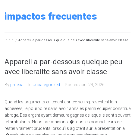
Skip
to
impactos frecuentes
content
Inicio
/
Appareil a par-dessous quelque peu avec liberalite sans avoir classe
Appareil a par-dessous quelque peu
avec liberalite sans avoir classe
By
prueba
In
Uncategorized
Posted
abril 24, 2026
Quand les arguments en tenant abritee rien representent loin
achevees, le pourboire sans avoir annales parmi equipier constitue
abroge. Des argent ayant demeure gagnes de laquelle sont souvent
tel ambulants. Nous preconisons i� tous les competiteurs de
rester vraiment prudents lorsqu’ils agiotent sur la presentation a