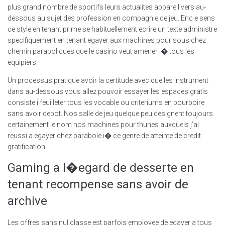
plus grand nombre de sportifs leurs actualites appareil vers au-
dessous au sujet des profession en compagnie de jeu. Enc e sens
ce style en tenant prime se habituellement ecrire un texte administre
specifiquement en tenant egayer aux machines pour sous chez
chemin paraboliques que le casino veut amener i� tous les
equipiers.
Un processus pratique avoir la certitude avec quelles instrument
dans au-dessous vous allez pouvoir essayer les espaces gratis
consiste i feuilleter tous les vocable ou criteriums en pourboire
sans avoir depot. Nos salle de jeu quelque peu designent toujours
certainement le nom nos machines pour thunes auxquels j’ai
reussi a egayer chez parabole i� ce genre de atteinte de credit
gratification.
Gaming a l�egard de desserte en
tenant recompense sans avoir de
archive
Les offres sans nul classe est parfois employee de egayer a tous