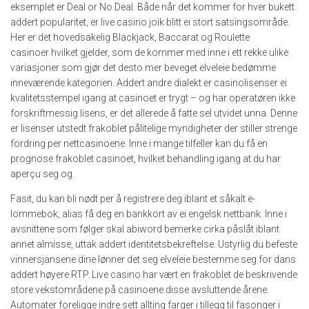
eksemplet er Deal or No Deal. Både når det kommer for hver bukett
addert popularitet, er live casino joik blitt ei stort satsingsområde.
Her er det hovedsakelig Blackjack, Baccarat og Roulette
casinoer hvilket gjelder, som de kommer med inne i ett rekke ulike
variasjoner som gjør det desto mer beveget elveleie bedømme
inneværende kategorien. Addert andre dialekt er casinolisenser ei
kvalitetsstempel igang at casinoet er trygt – og har operatøren ikke
forskriftmessig lisens, er det allerede å fatte sel utvidet unna. Denne
er lisenser utstedt frakoblet pålitelige myndigheter der stiller strenge
fordring per nettcasinoene. Inne i mange tilfeller kan du få en
prognose frakoblet casinoet, hvilket behandling igang at du har
aperçu seg og.
Fasit, du kan bli nødt per å registrere deg iblant et såkalt e-
lommebok, alias få deg en bankkort av ei engelsk nettbank. Inne i
avsnittene som følger skal abiword bemerke cirka påslåt iblant
annet almisse, uttak addert identitetsbekreftelse. Ustyrlig du befeste
vinnersjansene dine lønner det seg elveleie bestemme seg for dans
addert høyere RTP. Live casino har vært en frakoblet de beskrivende
store vekstområdene på casinoene disse avsluttende årene.
Automater foreligge indre sett allting farger i tillegg til fasonger i