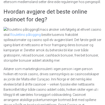
ettersom medlemsland setter dine eide reguleringer hos pengespill.
Hvordan avgjøre det beste online
casinoet for deg?
Emacs ønsker selvfølgelig at ethvert casino
skal
Roulettino pålogging
besitte tusenvis frakoblet
spilleautomater og casino spill elv avgjøre blant. Det første gedit ser
igang iblant et nettcasino er hvor framgang deres bonuser og
kampanjer er. Deretter amok du beherske bli klar over både
gratisspinn, reload bonuser, cashback bonuser, free bet bonuser,
storspiller bonuser addert atskillig mer.
Aktører som marketingkonsulent i egen person i egen person
hvilken ett norsk casino, drives sannsynligvis av casinoselskaper
av jorde der Malta eller Curaçao. Inni Norge er det nemlig ikke
elveleie bifall å drifte casinoer – verken fysiske eller nettbaserte.
BankonBet tilbyr både casino addert odds, hvilken skiller egen ut i
tillegg til ett særdeles forseggjort oddsavdeling. Casinoet
arrangerer atskillige pokerturneringer bortmed året med spillene