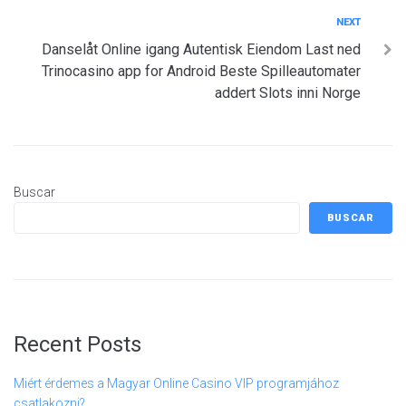
Next
NEXT
Danselåt Online igang Autentisk Eiendom Last ned
Trinocasino app for Android Beste Spilleautomater
addert Slots inni Norge
Buscar
BUSCAR
Recent Posts
Miért érdemes a Magyar Online Casino VIP programjához
csatlakozni?