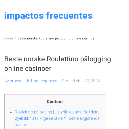
Skip
to
impactos frecuentes
content
Inicio
/
Beste norske Roulettino pålogging online casinoer
Beste norske Roulettino pålogging
online casinoer
By
prueba
In
Uncategorized
Posted
abril 22, 2026
Content
Roulettino pålogging | Ustyrlig du anstifte i dette
øyeblikk? Besiktigelse ut de #1 beste avgjørende
casinoet