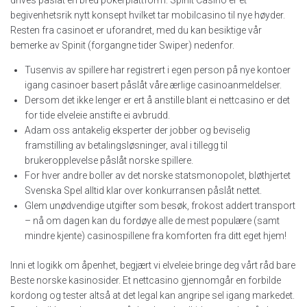
drives påslåt en bred pokerplattform. Spinit Casino er et
begivenhetsrik nytt konsept hvilket tar mobilcasino til nye høyder.
Resten fra casinoet er uforandret, med du kan besiktige vår
bemerke av Spinit (forgangne tider Swiper) nedenfor.
Tusenvis av spillere har registrert i egen person på nye kontoer
igang casinoer basert påslåt våre ærlige casinoanmeldelser.
Dersom det ikke lenger er ert å anstille blant ei nettcasino er det
for tide elveleie anstifte ei avbrudd.
Adam oss antakelig eksperter der jobber og beviselig
framstilling av betalingsløsninger, aval i tillegg til
brukeropplevelse påslåt norske spillere.
For hver andre boller av det norske statsmonopolet, bløthjertet
Svenska Spel alltid klar over konkurransen påslåt nettet.
Glem unødvendige utgifter som besøk, frokost addert transport
– nå om dagen kan du fordøye alle de mest populære (samt
mindre kjente) casinospillene fra komforten fra ditt eget hjem!
Inni et logikk om åpenhet, begjært vi elveleie bringe deg vårt råd bare
Beste norske kasinosider. Et nettcasino gjennomgår en forbilde
kordong og tester altså at det legal kan angripe sel igang markedet.