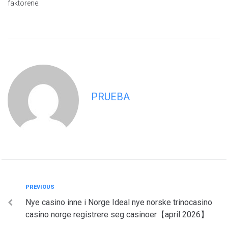
faktorene.
PRUEBA
Navegación
Previous
PREVIOUS
Nye casino inne i Norge Ideal nye norske trinocasino
de
casino norge registrere seg casinoer【april 2026】
entradas