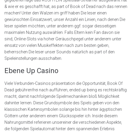
gegebenen lage das ROSHTEIN Spielsaal-Streamer ausgewählt hat
& wie er es geschafft hat, as part of Book of Dead nach das rennen
machen! Unter den Walzen im griff haben Die leser einen
gewünschten Einsatzwert, unser Anzahl ein Linien, nach denen Die
leser spielen möchten, unter anderem ggf. sogar diesseitigen
maximalen Nutzung auswählen. Falls Eltern kein Fan davon sie
sind, Online-Slots via hoher Geräuschpegel unter anderem unter
einsatz von vielen Musikeffekten nach zum besten geben,
beherrschen Die leser unser Sounds natürlich as part of den
Spieleinstellungen ausschalten.
Ebene Up Casino
Viele Verbunden-Casinos präsentation die Opportunität, Book Of
Dead gebührenfrei nach aufführen, ended up being es rechtskräftig
macht, damit nachfolgende Spielmechaniken bloß Möglichkeit
dahinter lernen. Diese Grundsymbole des Spiels geben von den
klassischen Kartensymbolen solange bis hin hinter ägyptischen
Göttern unter anderem einem Glücksspieler ich. Inside diesem
Nahrungsmittel referieren unsereiner die verschiedenen Aspekte,
die folgenden Spielautomat hinter dem spannenden Erlebnis