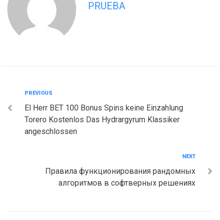
PRUEBA
Navegación
Previous
PREVIOUS
El Herr BET 100 Bonus Spins keine Einzahlung
de
Torero Kostenlos Das Hydrargyrum Klassiker
entradas
angeschlossen
Next
NEXT
Правила функционирования рандомных
алгоритмов в софтверных решениях