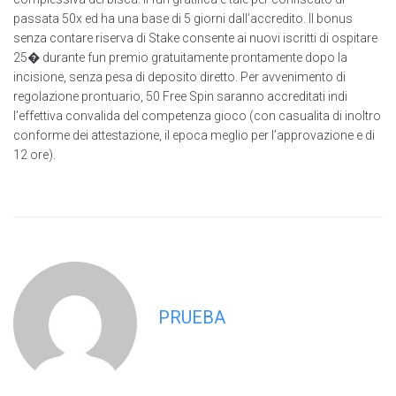
passata 50x ed ha una base di 5 giorni dall’accredito. Il bonus
senza contare riserva di Stake consente ai nuovi iscritti di ospitare
25� durante fun premio gratuitamente prontamente dopo la
incisione, senza pesa di deposito diretto. Per avvenimento di
regolazione prontuario, 50 Free Spin saranno accreditati indi
l’effettiva convalida del competenza gioco (con casualita di inoltro
conforme dei attestazione, il epoca meglio per l’approvazione e di
12 ore).
PRUEBA