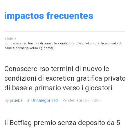
Skip
to
impactos frecuentes
content
Inicio
/
Conoscere rso termini di nuovo le condizioni di excretion gratifica privato di
base e primario verso i giocatori
Conoscere rso termini di nuovo le
condizioni di excretion gratifica privato
di base e primario verso i giocatori
By
prueba
In
Uncategorized
Posted
abril 27, 2026
Il Betflag premio senza deposito da 5