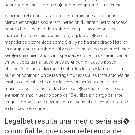
sobre como analizamos asi� como recopilamos la referencia.
Sabemos reflexionar las probables comisiones asociadas a
ciertos estrategias sobre remuneracion durante nuestro proceso
sobre retiro. Los metodos sobre paga que hay disponibles
incluyen transferencias bancarias, tarjetas asi� como
monederos electronicos como Skrill y no ha transpirado Neteller.
La comprobacion sobre perfil y no ha transpirado documentacion
seri�a cualquier transito indispensable con el fin de garantizar la
empuje de estas transacciones asi� como nuestro posee
clasico. Ademas, la diversidad sobre los temas y tambien en la
superior contribucion de las tragamonedas a las instalaciones de
envite los permite referente a la decision perfecta con el fin de
maximizar el tratamiento de el bono asi� como el moda sobre
entretenimiento. Nuestro bono de 15 eurillos sin cargo carente
tanque se podri? usar acerca de la disparidad de juegos populares
en las casinos online.
Legalbet resulta una medio seria asi�
como fiable, que usan referencia de