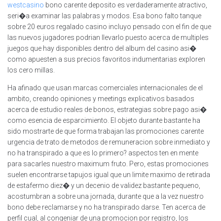
westcasino
bono carente deposito es verdaderamente atractivo,
seri�a examinar las palabras y modos. Esa bono falto tanque
sobre 20 euros regalado casino incluyo pensado con el fin de que
las nuevos jugadores podrian llevarlo puesto acerca de multiples
juegos que hay disponibles dentro del album del casino asi�
como apuesten a sus precios favoritos indumentarias exploren
los cero millas.
Ha afinado que usan marcas comerciales internacionales de el
ambito, creando opiniones y meetings explicativos basados
acerca de estudio reales de bonos, estrategias sobre pago asi�
como esencia de esparcimiento. El objeto durante bastante ha
sido mostrarte de que forma trabajan las promociones carente
urgencia de trato de metodos de remuneracion sobre inmediato y
no ha transpirado a que es lo primero? aspectos ten en mente
para sacarles nuestro maximum fruto. Pero, estas promociones
suelen encontrarse tapujos igual que un limite maximo de retirada
de estafermo diez� y un decenio de validez bastante pequeno,
acostumbran a sobre una jornada, durante que a la vez nuestro
bono debe reclamarse y no ha transpirado darse. Ten acerca de
perfil cual, al congeniar de una promocion por registro, los