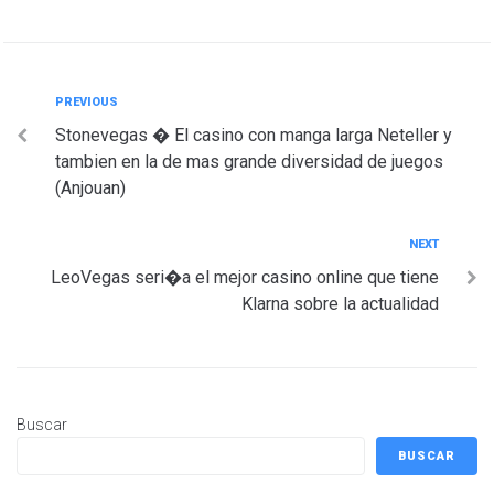
Navegación
Previous
PREVIOUS
Stonevegas � El casino con manga larga Neteller y
de
tambien en la de mas grande diversidad de juegos
entradas
(Anjouan)
Next
NEXT
LeoVegas seri�a el mejor casino online que tiene
Klarna sobre la actualidad
Buscar
BUSCAR