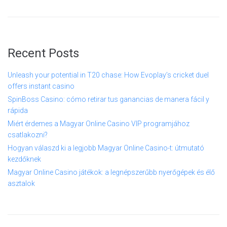
Recent Posts
Unleash your potential in T20 chase: How Evoplay’s cricket duel
offers instant casino
SpinBoss Casino: cómo retirar tus ganancias de manera fácil y
rápida
Miért érdemes a Magyar Online Casino VIP programjához
csatlakozni?
Hogyan válaszd ki a legjobb Magyar Online Casino-t: útmutató
kezdőknek
Magyar Online Casino játékok: a legnépszerűbb nyerőgépek és élő
asztalok