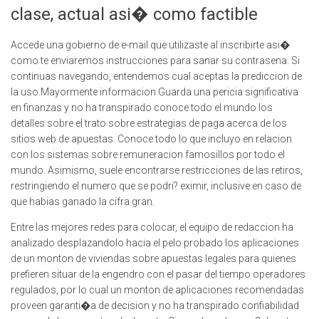
clase, actual asi� como factible
Accede una gobierno de e-mail que utilizaste al inscribirte asi�
como te enviaremos instrucciones para sanar su contrasena. Si
continuas navegando, entendemos cual aceptas la prediccion de
la uso.Mayormente informacion Guarda una pericia significativa
en finanzas y no ha transpirado conoce todo el mundo los
detalles sobre el trato sobre estrategias de paga acerca de los
sitios web de apuestas. Conoce todo lo que incluyo en relacion
con los sistemas sobre remuneracion famosillos por todo el
mundo. Asimismo, suele encontrarse restricciones de las retiros,
restringiendo el numero que se podri? eximir, inclusive en caso de
que habias ganado la cifra gran.
Entre las mejores redes para colocar, el equipo de redaccion ha
analizado desplazandolo hacia el pelo probado los aplicaciones
de un monton de viviendas sobre apuestas legales para quienes
prefieren situar de la engendro con el pasar del tiempo operadores
regulados, por lo cual un monton de aplicaciones recomendadas
proveen garanti�a de decision y no ha transpirado confiabilidad