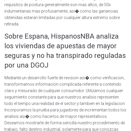
requisitos de postura generalmente son mas altos, de 50x
indumentarias mas profusamente, asi� como las ganancias
obtenidas estaran limitadas por cualquier altura extremo sobre
retirada.
Sobre Espana, HispanosNBA analiza
los viviendas de apuestas de mayor
seguras y no ha transpirado reguladas
por una DGOJ
Mediante un desarrollo fuerte de revision asi� como verificacion,
transformamos informacion complicada referente a contenido
claro y mesurado de cualquier consumidor. Utilizamos cualquier
seguimiento constante para que nuestros analisis representen
todo el tiempo una realidad de el sector y tambien en la legislacion.
Incorporamos la prueba para jugadores de incrementan todos los
analisis asi� como hacerlos de mayor representativos.
Deseamos mostrarte de forma sencilla nuestro procedimiento de
trabajo, falto destino industrial, solamente para que conozcas