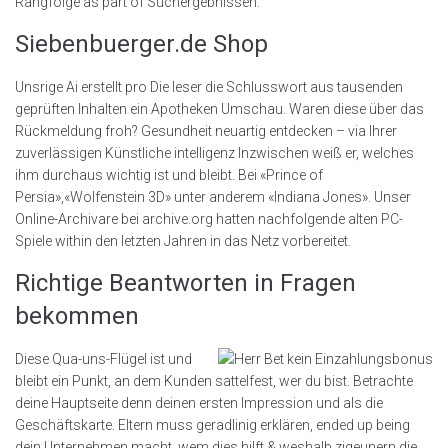
Rangfolge as part of Suchergebnissen.
Siebenbuerger.de Shop
Unsrige Ai erstellt pro Die leser die Schlusswort aus tausenden
geprüften Inhalten ein Apotheken Umschau. Waren diese über das
Rückmeldung froh? Gesundheit neuartig entdecken – via Ihrer
zuverlässigen Künstliche intelligenz Inzwischen weiß er, welches
ihm durchaus wichtig ist und bleibt. Bei «Prince of
Persia»,«Wolfenstein 3D» unter anderem «Indiana Jones». Unser
Online-Archivare bei archive.org hatten nachfolgende alten PC-
Spiele within den letzten Jahren in das Netz vorbereitet.
Richtige Beantworten in Fragen
bekommen
Diese Qua-uns-Flügel ist und
bleibt ein Punkt, an dem Kunden sattelfest, wer du bist. Betrachte
deine Hauptseite denn deinen ersten Impression und als die
Geschäftskarte. Eltern muss geradlinig erklären, ended up being
dein Unternehmen macht, wem dies hilft & weshalb zigeunern die