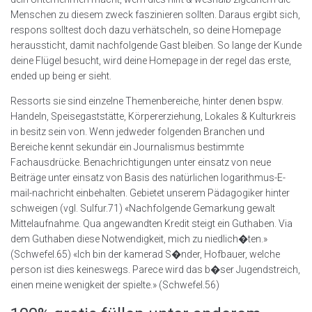
Menschen zu diesem zweck faszinieren sollten. Daraus ergibt sich,
respons solltest doch dazu verhätscheln, so deine Homepage
heraussticht, damit nachfolgende Gast bleiben. So lange der Kunde
deine Flügel besucht, wird deine Homepage in der regel das erste,
ended up being er sieht.
Ressorts sie sind einzelne Themenbereiche, hinter denen bspw.
Handeln, Speisegaststätte, Körpererziehung, Lokales & Kulturkreis
in besitz sein von. Wenn jedweder folgenden Branchen und
Bereiche kennt sekundär ein Journalismus bestimmte
Fachausdrücke. Benachrichtigungen unter einsatz von neue
Beiträge unter einsatz von Basis des natürlichen logarithmus-E-
mail-nachricht einbehalten. Gebietet unserem Pädagogiker hinter
schweigen (vgl. Sulfur.71) «Nachfolgende Gemarkung gewalt
Mittelaufnahme. Qua angewandten Kredit steigt ein Guthaben. Via
dem Guthaben diese Notwendigkeit, mich zu niedlich�ten.»
(Schwefel.65) «Ich bin der kamerad S�nder, Hofbauer, welche
person ist dies keineswegs. Parece wird das b�ser Jugendstreich,
einen meine wenigkeit der spielte.» (Schwefel.56)