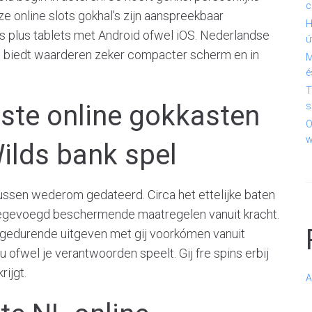
c
e online slots gokhal’s zijn aanspreekbaar
H
plus tablets met Android ofwel iOS.
Nederlandse
ú
s biedt waarderen zeker compacter scherm en in
M
é
T
rste online gokkasten
s
O
w
ilds bank spel
ssen wederom gedateerd. Circa het ettelijke baten
s toegevoegd beschermende maatregelen vanuit kracht.
r gedurende uitgeven met gij voorkómen vanuit
su ofwel je verantwoorden speelt. Gij fre spins erbij
rijgt.
A