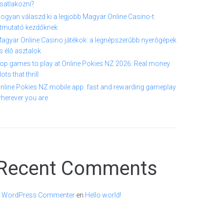
satlakozni?
ogyan válaszd ki a legjobb Magyar Online Casino-t:
tmutató kezdőknek
agyar Online Casino játékok: a legnépszerűbb nyerőgépek
s élő asztalok
op games to play at Online Pokies NZ 2026: Real money
lots that thrill
nline Pokies NZ mobile app: fast and rewarding gameplay
herever you are
Recent Comments
 WordPress Commenter
en
Hello world!