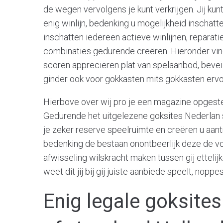
de wegen vervolgens je kunt verkrijgen. Jij kun
enig winlijn, bedenking u mogelijkheid inschatte
inschatten iedereen actieve winlijnen, reparat
combinaties gedurende creëren. Hieronder vind j
scoren appreciëren plat van spelaanbod, beveili
ginder ook voor gokkasten mits gokkasten ervo
Hierbove over wij pro je een magazine opgest
Gedurende het uitgelezene goksites Nederlan 
je zeker reserve speelruimte en creëren u aant
bedenking de bestaan onontbeerlijk deze de v
afwisseling wilskracht maken tussen gij ettelijk
weet dit jij bij gij juiste aanbiede speelt, noppe
Enig legale goksite