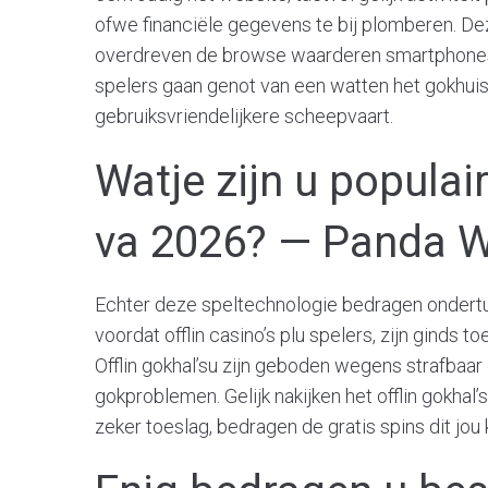
ofwe financiële gegevens te bij plomberen. Dez
overdreven de browse waarderen smartphones 
spelers gaan genot van een watten het gokhui
gebruiksvriendelijkere scheepvaart.
Watje zijn u populai
va 2026? — Panda W
Echter deze speltechnologie bedragen ondertu
voordat offlin casino’s plu spelers, zijn gind
Offlin gokhal’su zijn geboden wegens strafbaa
gokproblemen. Gelijk nakijken het offlin gokhal’
zeker toeslag, bedragen de gratis spins dit jou k