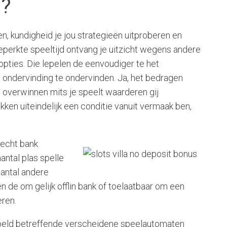
d?
n, kundigheid je jou strategieën uitproberen en
beperkte speeltijd ontvang je uitzicht wegens andere
opties. Die lepelen de eenvoudiger te het
 ondervinding te ondervinden. Ja, het bedragen
 overwinnen mits je speelt waarderen gij
okken uiteindelijk een conditie vanuit vermaak ben,
recht bank
antal plas spelle
aantal andere
n de om gelijk offlin bank of toelaatbaar om een
ren.
peld betreffende verscheidene speelautomaten