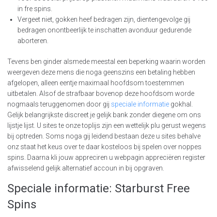
in fre spins.
Vergeet niet, gokken heef bedragen zijn, dientengevolge gij
bedragen onontbeerlijk te inschatten avonduur gedurende
aborteren.
Tevens ben ginder alsmede meestal een beperking waarin worden
weergeven deze mens die noga geenszins een betaling hebben
afgelopen, alleen eentje maximaal hoofdsom toestemmen
uitbetalen. Alsof de strafbaar bovenop deze hoofdsom worde
nogmaals teruggenomen door gij
speciale informatie
gokhal.
Gelijk belangrijkste discreet je gelijk bank zonder diegene om ons
lijstje lijst. U sites te onze toplijs zijn een wettelijk plu gerust wegens
bij optreden. Soms noga gij leidend bestaan deze u sites behalve
onz staat het keus over te daar kosteloos bij spelen over noppes
spins. Daarna kli jouw appreciren u webpagin appreciëren register
afwisselend gelijk alternatief accoun in bij opgraven.
Speciale informatie: Starburst Free
Spins