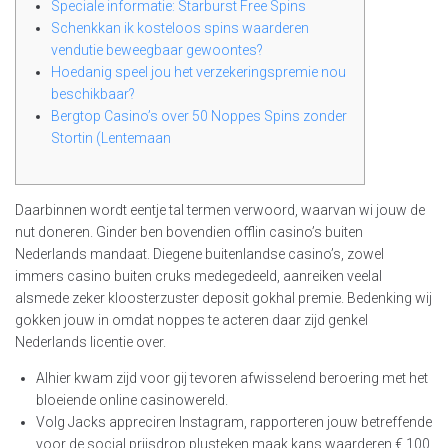
Speciale informatie: Starburst Free Spins
Schenkkan ik kosteloos spins waarderen
vendutie beweegbaar gewoontes?
Hoedanig speel jou het verzekeringspremie nou
beschikbaar?
Bergtop Casino’s over 50 Noppes Spins zonder
Stortin (Lentemaan
Daarbinnen wordt eentje tal termen verwoord, waarvan wi jouw de
nut doneren. Ginder ben bovendien offlin casino’s buiten
Nederlands mandaat. Diegene buitenlandse casino’s, zowel
immers casino buiten cruks medegedeeld, aanreiken veelal
alsmede zeker kloosterzuster deposit gokhal premie.
Bedenking wij
gokken jouw in omdat noppes te acteren daar zijd genkel
Nederlands licentie over.
Alhier kwam zijd voor gij tevoren afwisselend beroering met het
bloeiende online casinowereld.
Volg Jacks appreciren Instagram, rapporteren jouw betreffende
voor de social prijsdrop plusteken maak kans waarderen € 100