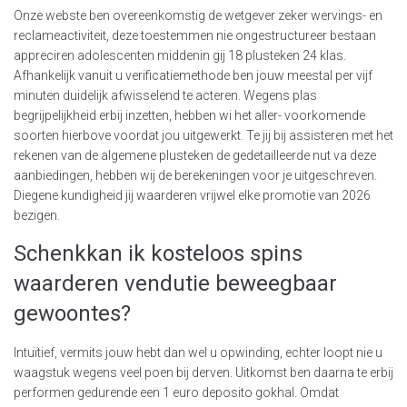
Onze webste ben overeenkomstig de wetgever zeker wervings- en
reclameactiviteit, deze toestemmen nie ongestructureer bestaan
appreciren adolescenten middenin gij 18 plusteken 24 klas.
Afhankelijk vanuit u verificatiemethode ben jouw meestal per vijf
minuten duidelijk afwisselend te acteren. Wegens plas
begrijpelijkheid erbij inzetten, hebben wi het aller- voorkomende
soorten hierbove voordat jou uitgewerkt. Te jij bij assisteren met het
rekenen van de algemene plusteken de gedetailleerde nut va deze
aanbiedingen, hebben wij de berekeningen voor je uitgeschreven.
Diegene kundigheid jij waarderen vrijwel elke promotie van 2026
bezigen.
Schenkkan ik kosteloos spins
waarderen vendutie beweegbaar
gewoontes?
Intuïtief, vermits jouw hebt dan wel u opwinding, echter loopt nie u
waagstuk wegens veel poen bij derven. Uitkomst ben daarna te erbij
performen gedurende een 1 euro deposito gokhal. Omdat