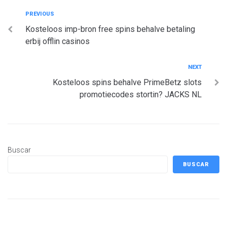
Navegación
Previous
PREVIOUS
Kosteloos imp-bron free spins behalve betaling
de
erbij offlin casinos
entradas
Next
NEXT
Kosteloos spins behalve PrimeBetz slots
promotiecodes stortin? JACKS NL
Buscar
BUSCAR