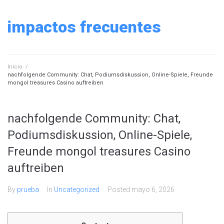
Skip
to
impactos frecuentes
content
Inicio
/
nachfolgende Community: Chat, Podiumsdiskussion, Online-Spiele, Freunde
mongol treasures Casino auftreiben
nachfolgende Community: Chat,
Podiumsdiskussion, Online-Spiele,
Freunde mongol treasures Casino
auftreiben
By
prueba
In
Uncategorized
Posted
mayo 6, 2026