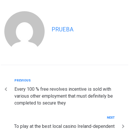
PRUEBA
Navegación
Previous
PREVIOUS
Every 100 % free revolves incentive is sold with
de
various other employment that must definitely be
entradas
completed to secure they
Next
NEXT
To play at the best local casino Ireland-dependent