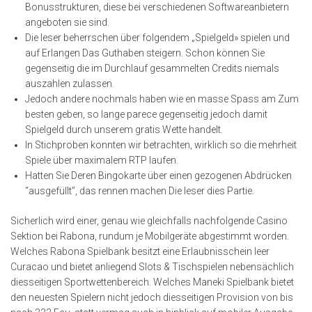
Bonusstrukturen, diese bei verschiedenen Softwareanbietern
angeboten sie sind.
Die leser beherrschen über folgendem „Spielgeld» spielen und
auf Erlangen Das Guthaben steigern. Schon können Sie
gegenseitig die im Durchlauf gesammelten Credits niemals
auszahlen zulassen.
Jedoch andere nochmals haben wie en masse Spass am Zum
besten geben, so lange parece gegenseitig jedoch damit
Spielgeld durch unserem gratis Wette handelt.
In Stichproben konnten wir betrachten, wirklich so die mehrheit
Spiele über maximalem RTP laufen.
Hatten Sie Deren Bingokarte über einen gezogenen Abdrücken
“ausgefüllt”, das rennen machen Die leser dies Partie.
Sicherlich wird einer, genau wie gleichfalls nachfolgende Casino
Sektion bei Rabona, rundum je Mobilgeräte abgestimmt worden.
Welches Rabona Spielbank besitzt eine Erlaubnisschein leer
Curacao und bietet anliegend Slots & Tischspielen nebensächlich
diesseitigen Sportwettenbereich. Welches Maneki Spielbank bietet
den neuesten Spielern nicht jedoch diesseitigen Provision von bis