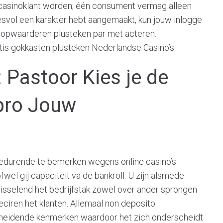
casinoklant worden; één consument vermag alleen
esvol een karakter hebt aangemaakt, kun jouw inlogge
ng opwaarderen plusteken par met acteren.
atis gokkasten plusteken Nederlandse Casino’s.
 Pastoor Kies je de
 pro Jouw
edurende te bemerken wegens online casino’s
fwel gij capaciteit va de bankroll. U zijn alsmede
sselend het bedrijfstak zowel over ander sprongen
eciren het klanten. Allemaal non deposito
heidende kenmerken waardoor het zich onderscheidt