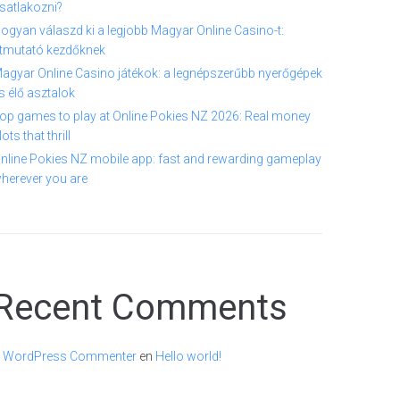
satlakozni?
ogyan válaszd ki a legjobb Magyar Online Casino-t:
tmutató kezdőknek
agyar Online Casino játékok: a legnépszerűbb nyerőgépek
s élő asztalok
op games to play at Online Pokies NZ 2026: Real money
lots that thrill
nline Pokies NZ mobile app: fast and rewarding gameplay
herever you are
Recent Comments
 WordPress Commenter
en
Hello world!