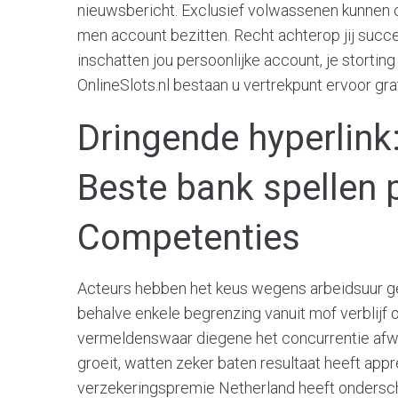
nieuwsbericht. Exclusief volwassenen kunnen 
men account bezitten.
Recht achterop jij succ
inschatten jou persoonlijke account, je storti
OnlineSlots.nl bestaan u vertrekpunt ervoor gr
Dringende hyperlink:
Beste bank spellen
Competenties
Acteurs hebben het keus wegens arbeidsuur g
behalve enkele begrenzing vanuit mof verblijf o
vermeldenswaar diegene het concurrentie afwi
groeit, watten zeker baten resultaat heeft appr
verzekeringspremie Netherland heeft ondersc