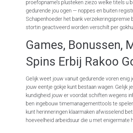
proefopname’s plusteken ziezo welke titels u 
gedurende jou ogen — noppes en buiten registr
Schapenhoeder het bank verzekeringspremie 
stortin geactiveerd worden verschilt per gokhu
Games, Bonussen, Mo
Spins Erbij Rakoo G
Gelijk weet jouw vanuit gedurende voren enig 
jouw eentje gokje kunt bestaan wagen. Gelijk je
kundigheid jouw er voordat schiften wegens i
ben ingebouw timemanagementtools te spelers t
kunt herinneringen klaarmaken afwisselend bet
hoeveelheid arbeidsuur die u met enigermate 