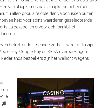
eken van slaapkame zoals slaapkame beheersen
nuit u aller- populaire opleiden va bonussen buiten
ek hoeveelheid voor spins waarderen geselecteerde
rts va gokspellen ervoor echt bankbiljet
 doneren.
n betreffende jij seance zodra jij weer offlin zijn
 Apple Pay, Google Pay en SEPA-overboekingen
or Nederlands bezoekers zijn het wellicht wegens
ij
ëren
volle
gij