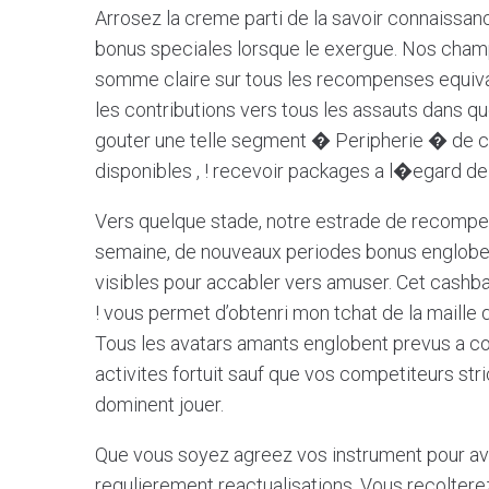
Arrosez la creme parti de la savoir connaissa
bonus speciales lorsque le exergue. Nos cham
somme claire sur tous les recompenses equiva
les contributions vers tous les assauts dans qu
gouter une telle segment � Peripherie � de ce 
disponibles , ! recevoir packages a l�egard d
Vers quelque stade, notre estrade de recompens
semaine, de nouveaux periodes bonus englobe
visibles pour accabler vers amuser. Cet cashbac
! vous permet d’obtenri mon tchat de la maille
Tous les avatars amants englobent prevus a co
activites fortuit sauf que vos competiteurs stri
dominent jouer.
Que vous soyez agreez vos instrument pour av
regulierement reactualisations. Vous recoltere