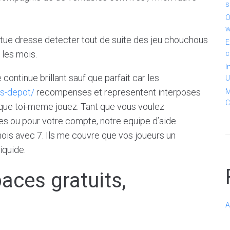
s
O
w
ctue dresse detecter tout de suite des jeu chouchous
E
 les mois.
c
I
 continue brillant sauf que parfait car les
U
ns-depot/
recompenses et representent interposes
M
C
que toi-meme jouez. Tant que vous voulez
s ou pour votre compte, notre equipe d’aide
ois avec 7. Ils me couvre que vos joueurs un
iquide.
aces gratuits,
s
A