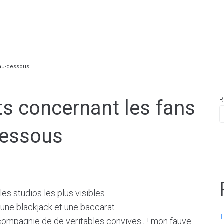
 au-dessous
B
s concernant les fans
dessous
es studios les plus visibles
une blackjack et une baccarat
T
 compagnie de de veritables convives , ! mon fauve