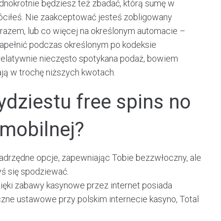
ednokrotnie będziesz też zbadać, którą sumę w
róciłeś. Nie zaakceptować jesteś zobligowany
azem, lub co więcej na określonym automacie –
zapełnić podczas określonym po kodeksie
relatywnie nieczęsto spotykana podaż, bowiem
ą w trochę niższych kwotach.
ydziestu free spins no
mobilnej?
adrzędne opcje, zapewniając Tobie bezzwłoczny, ale
ś się spodziewać.
ęki zabawy kasynowe przez internet posiada
czne ustawowe przy polskim internecie kasyno, Total