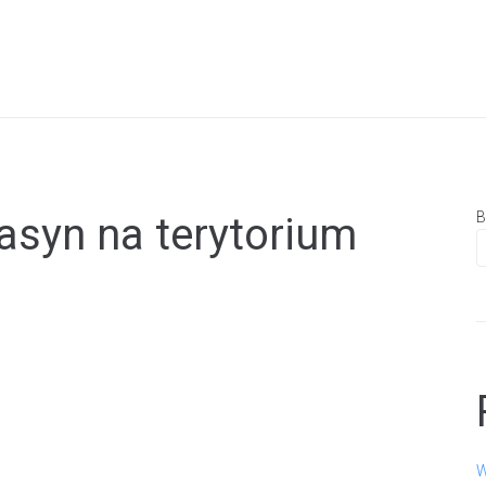
B
asyn na terytorium
W