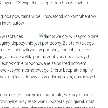
asynoHEX wypichcili zlepek top bonus zbytnio
agroda powitalna w celu nowatorskich kontrahentów
 internautów.
a w rachunek
any depozyt nie jest potrzebny. Zaletami takiego
na rzecz obu witryn – w podobny sposób na rzecz
ego, a także zwykła postać zdobycia dodatkowych
iejednokrotnie proponowane za pośrednictwem
we kasyna internetowego. Oferta bezpłatne spiny
w jakiej fani zdobywają wiadomą liczbę darmowych
ntom dzięki asortyment automatu, w którym chcą
rzychylne przy testowaniu pozostałych gierek oraz