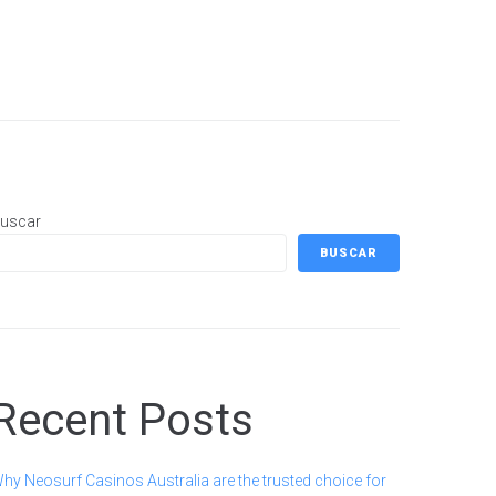
uscar
BUSCAR
Recent Posts
hy Neosurf Casinos Australia are the trusted choice for