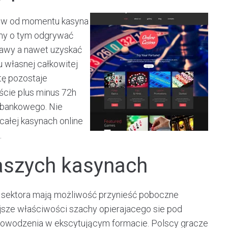
nów od momentu kasyna
emy o tym odgrywać
bawy a nawet uzyskać
u własnej całkowitej
tę pozostaje
ście plus minus 72h
a bankowego. Nie
ałej kasynach online
.
aszych kasynach
j sektora mają możliwość przynieść poboczne
ejsze właściwości szachy opierajacego sie pod
 powodzenia w ekscytującym formacie. Polscy gracze