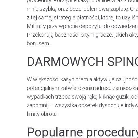
procedury. Porządne kasyno online wraz z 
mnie szybką oraz bezproblemową zapłatę. Gr
z tej samej strategie płatności, której to użyli
MiFinity przy wpłacie depozytu, do odwiedzen
Przekonują baczności o tym gracze, jakich 
bonusem.
DARMOWYCH SPIN
W większości kasyn premia aktywuje czujnośc
potencjalnym zatwierdzeniu adresu zamieszkam
wypadkach trzeba swoją ręką kliknąć guzik „o
zapomnij – wszystka odsetek dysponuje indyw
limity obrotu.
Popularne procedury