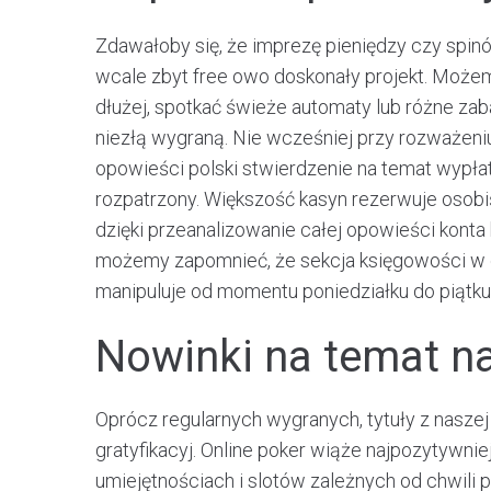
Zdawałoby się, że imprezę pieniędzy czy spi
wcale zbyt free owo doskonały projekt. Moż
dłużej, spotkać świeże automaty lub różne za
niezłą wygraną. Nie wcześniej przy rozważeni
opowieści polski stwierdzenie na temat wypła
rozpatrzony. Większość kasyn rezerwuje osobi
dzięki przeanalizowanie całej opowieści kont
możemy zapomnieć, że sekcja księgowości w c
manipuluje od momentu poniedziałku do piątku
Nowinki na temat n
Oprócz regularnych wygranych, tytuły z nasze
gratyfikacyj. Online poker wiąże najpozytywni
umiejętnościach i slotów zależnych od chwili