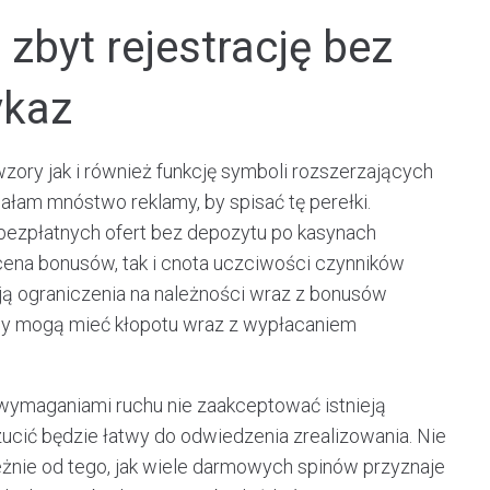
byt rejestrację bez
ykaz
zory jak i również funkcję symboli rozszerzających
łam mnóstwo reklamy, by spisać tę perełki.
ezpłatnych ofert bez depozytu po kasynach
ena bonusów, tak i cnota uczciwości czynników
ają ograniczenia na należności wraz z bonusów
cy mogą mieć kłopotu wraz z wypłacaniem
wymaganiami ruchu nie zaakceptować istnieją
cić będzie łatwy do odwiedzenia zrealizowania. Nie
leżnie od tego, jak wiele darmowych spinów przyznaje