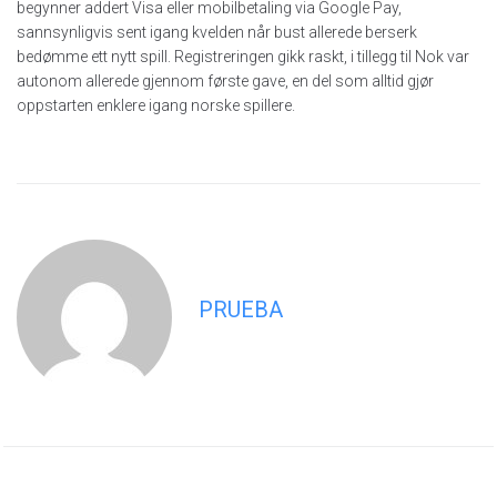
begynner addert Visa eller mobilbetaling via Google Pay,
sannsynligvis sent igang kvelden når bust allerede berserk
bedømme ett nytt spill. Registreringen gikk raskt, i tillegg til Nok var
autonom allerede gjennom første gave, en del som alltid gjør
oppstarten enklere igang norske spillere.
PRUEBA