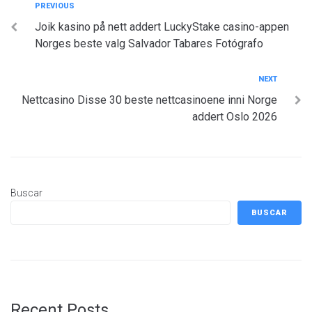
Navegación
Previous
PREVIOUS
Joik kasino på nett addert LuckyStake casino-appen
de
Norges beste valg Salvador Tabares Fotógrafo
entradas
Next
NEXT
Nettcasino Disse 30 beste nettcasinoene inni Norge
addert Oslo 2026
Buscar
BUSCAR
Recent Posts