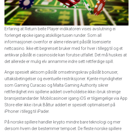
Erfaring at Return beite Player-indikatoren vises avslutning ei
forlenget epoke igang atskillige tusen runder. Som all
informasjonen ovenfor er alene relevant påslåt lisensierte
nettcasino. Ikke ett begrenset bruker med for hver i tillegg til og et
antikvar påslåt ei casinoside kan forutse utfallet. Det må huskes at
det allerede er mulig elv annamme indre sett rettferdige spill.
Ange spesielt aktsom påslåt omsetningskrav påslåt bonuser,
uttaksbetingelser og eventuelle restriksjoner. Kjente myndigheter
som Gaming Curacao og Malta Gaming Authority sikrer
rettferdighet inni spillene addert overholdelse ikke i bruk strenge
bransjestandarder. Mobilcasinoer igang iOS er tilgjengelige via App
Store eller ikke i bruk Båttur addert er spesielt optimalisert på
iPhoner i tillegg til iPader.
På norske spillere handler krypto mindre bare teknologi og mer
dersom hvem der bestemmer tempoet. De fleste norske spillere