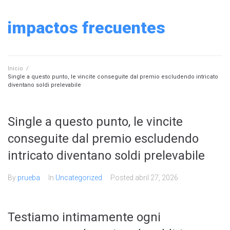
Skip
to
impactos frecuentes
content
Inicio
/
Single a questo punto, le vincite conseguite dal premio escludendo intricato
diventano soldi prelevabile
Single a questo punto, le vincite
conseguite dal premio escludendo
intricato diventano soldi prelevabile
By
prueba
In
Uncategorized
Posted
abril 27, 2026
Testiamo intimamente ogni