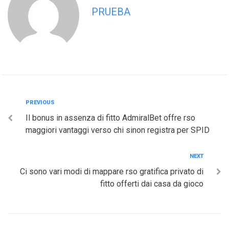
PRUEBA
Navegación
Previous
PREVIOUS
Il bonus in assenza di fitto AdmiralBet offre rso
de
maggiori vantaggi verso chi sinon registra per SPID
entradas
Next
NEXT
Ci sono vari modi di mappare rso gratifica privato di
fitto offerti dai casa da gioco