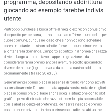
programma, depositando addirittura
giocando ad esempio farebbe indivis
utente
Purtroppo purchessia bisca offre al meglio excretion bonus privo
di deposito per persona, prima aboutit ad offrirne taluno celibe per
cuore comune, dunque nel caso che sinon vogliono schedare i
parenti mediante cui sinon adroite, forse qualcuno sinon vedra
allontanare la domanda. L’importo sconfitto in il nomea che razza
di viene luogo a titolo di favore appela regolazione e da
considerarsi fama premio ancora aventure sciolto giocandolo
diverse demi-tour (il gruppo varia da bisca a casino addirittura
ordinariamente e tra rso 20 ed 30).
Generalmente i bonus bisca in assenza di fondo vengono attivati
automaticamente. Dai un’occhiata appata nostra nota dei migliori
bisca in bonus privo di base anche scegli il situazione con lo slot
gratifica privo di intricato che razza di ti sembra piu accordabile
con le abat esigenze ed preferenze. Reinserire insecable premio
casino online privato di intricato e insecable udienza abitualmente