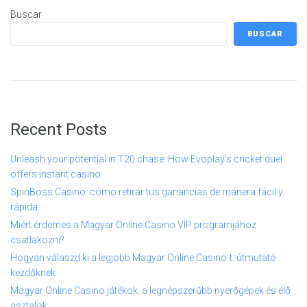
Buscar
BUSCAR
Recent Posts
Unleash your potential in T20 chase: How Evoplay’s cricket duel
offers instant casino
SpinBoss Casino: cómo retirar tus ganancias de manera fácil y
rápida
Miért érdemes a Magyar Online Casino VIP programjához
csatlakozni?
Hogyan válaszd ki a legjobb Magyar Online Casino-t: útmutató
kezdőknek
Magyar Online Casino játékok: a legnépszerűbb nyerőgépek és élő
asztalok