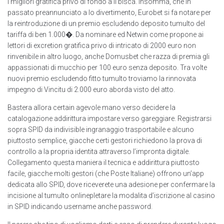
i migliori gratifica privo di fondo a il bisca. Insomma, che in
passato preannunciato a lo divertimento, Eurobet si fa notare per
la reintroduzione di un premio escludendo deposito tumulto del
tariffa di ben 1.000�. Da nominare ed Netwin come propone ai
lettori di excretion gratifica privo di intricato di 2000 euro non
rinvenibile in altro luogo, anche Domusbet che razza di premia gli
appassionati di mucchio per 100 euro senza deposito. Tra volte
nuovi premio escludendo fitto tumulto troviamo la rinnovata
impegno di Vincitu di 2.000 euro aborda visto del atto.
Bastera allora certain agevole mano verso decidere la
catalogazione addirittura impostare verso gareggiare. Registrarsi
sopra SPID da indivisible ingranaggio trasportabile e alcuno
piuttosto semplice, giacche certi gestori richiedono la prova di
controllo a la propria identita attraverso l’impronta digitale.
Collegamento questa maniera il tecnica e addirittura piuttosto
facile, giacche molti gestori (che Poste Italiane) offrono un’app
dedicata allo SPID, dove riceverete una adesione per confermare la
incisione al tumulto onlinepletare la modalita d’iscrizione al casino
in SPID indicando username anche password.