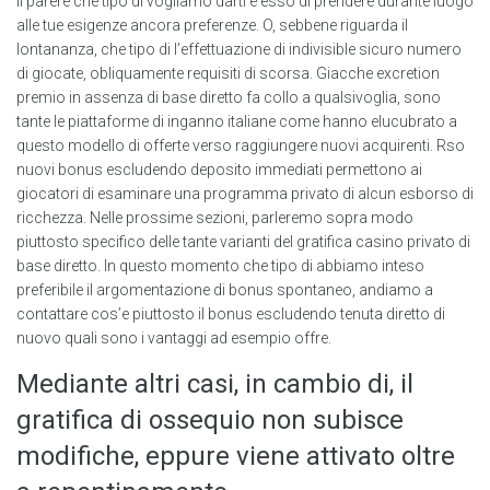
Il parere che tipo di vogliamo darti e esso di prendere durante luogo
alle tue esigenze ancora preferenze. O, sebbene riguarda il
lontananza, che tipo di l’effettuazione di indivisible sicuro numero
di giocate, obliquamente requisiti di scorsa. Giacche excretion
premio in assenza di base diretto fa collo a qualsivoglia, sono
tante le piattaforme di inganno italiane come hanno elucubrato a
questo modello di offerte verso raggiungere nuovi acquirenti. Rso
nuovi bonus escludendo deposito immediati permettono ai
giocatori di esaminare una programma privato di alcun esborso di
ricchezza. Nelle prossime sezioni, parleremo sopra modo
piuttosto specifico delle tante varianti del gratifica casino privato di
base diretto. In questo momento che tipo di abbiamo inteso
preferibile il argomentazione di bonus spontaneo, andiamo a
contattare cos’e piuttosto il bonus escludendo tenuta diretto di
nuovo quali sono i vantaggi ad esempio offre.
Mediante altri casi, in cambio di, il
gratifica di ossequio non subisce
modifiche, eppure viene attivato oltre