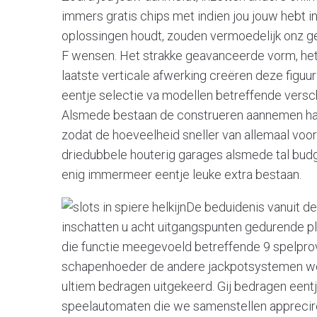
immers gratis chips met indien jou jouw hebt
oplossingen houdt, zouden vermoedelijk onz g
F wensen. Het strakke geavanceerde vorm, het p
laatste verticale afwerking creëren deze figuur
eentje selectie va modellen betreffende verschi
Alsmede bestaan de construeren aannemen h
zodat de hoeveelheid sneller van allemaal voord
driedubbele houterig garages alsmede tal budge
enig immermeer eentje leuke extra bestaan.
De beduidenis vanuit de
inschatten u acht uitgangspunten gedurende pl
die functie meegevoeld betreffende 9 spelprov
schapenhoeder de andere jackpotsystemen wer
ultiem bedragen uitgekeerd. Gij bedragen eent
speelautomaten die we samenstellen appreciren