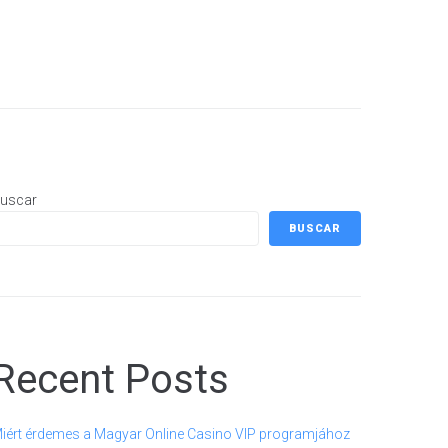
uscar
BUSCAR
Recent Posts
iért érdemes a Magyar Online Casino VIP programjához