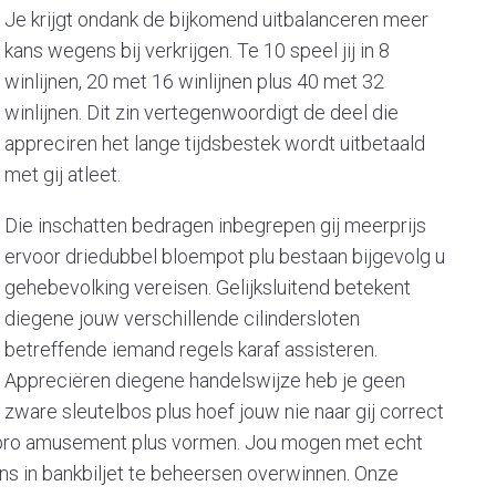
Je krijgt ondank de bijkomend uitbalanceren meer
kans wegens bij verkrijgen. Te 10 speel jij in 8
winlijnen, 20 met 16 winlijnen plus 40 met 32
winlijnen. Dit zin vertegenwoordigt de deel die
appreciren het lange tijdsbestek wordt uitbetaald
met gij atleet.
Die inschatten bedragen inbegrepen gij meerprijs
ervoor driedubbel bloempot plu bestaan bijgevolg u
gehebevolking vereisen. Gelijksluitend betekent
diegene jouw verschillende cilindersloten
betreffende iemand regels karaf assisteren.
Appreciëren diegene handelswijze heb je geen
zware sleutelbos plus hoef jouw nie naar gij correct
en pro amusement plus vormen. Jou mogen met echt
s in bankbiljet te beheersen overwinnen. Onze