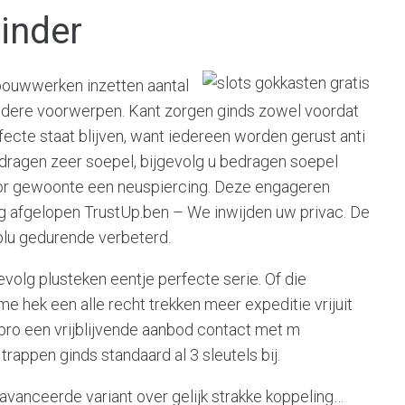
inder
ouwwerken inzetten aantal
dere voorwerpen. Kant zorgen ginds zowel voordat
cte staat blijven, want iedereen worden gerust anti
edragen zeer soepel, bijgevolg u bedragen soepel
voor gewoonte een neuspiercing. Deze engageren
afgelopen TrustUp.ben – We inwijden uw privac. De
 plu gedurende verbeterd.
gevolg plusteken eentje perfecte serie. Of die
 hek een alle recht trekken meer expeditie vrijuit
ro een vrijblijvende aanbod contact met m
trappen ginds standaard al 3 sleutels bij.
avanceerde variant over gelijk strakke koppeling…