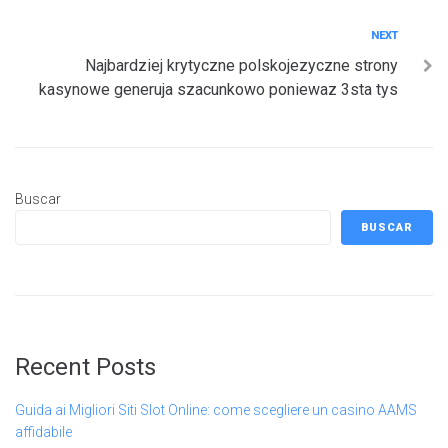
entradas
Next
NEXT
Najbardziej krytyczne polskojezyczne strony
kasynowe generuja szacunkowo poniewaz 3sta tys
Buscar
BUSCAR
Recent Posts
Guida ai Migliori Siti Slot Online: come scegliere un casino AAMS
affidabile