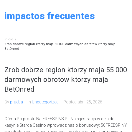
Skip
to
impactos frecuentes
content
Inicio
/
Zrob dobrze region ktorzy maja 55 000 darmowych obrotow ktorzy maja
BetOnred
Zrob dobrze region ktorzy maja 55 000
darmowych obrotow ktorzy maja
BetOnred
By
prueba
In
Uncategorized
Posted
abril 25, 2026
Oferta Po prostu Na FREESPINS.PL Na rejestracja w celu do
kasynie Starda Casino wprowadz haslo bonusowy: 50FREESPINY
wez dodatkowy bonus kasynowy bez depozytu – L darmowych