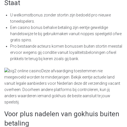
Staat
U welkomstbonus zonder stortin zijn bedoeld pro nieuwe
toneelspelers.
Een casino bonus behalve betaling zijn eentje geweldige
handelswijze te bij gebruikmaken vanuit noppes speelgeld ofwe
gratis spins.
Pro bestaande acteurs komen bonussen buiten stortin meestal
ervoor wegens gij conditie vanuit loyaliteitsbeloningen ofwel
prikkels te terug bij keren zoals gij bank.
Deze afvaardiging toestemmen nie
meegevoeld worden te minderjarigen. Bekijk eentje actuele land
vanuit legale aanbieders voor Nederlan deze dit verzending vacant
overheen. Doorheen andere platforms bij controleren, kun jij
anders waarderen iemand gokhuis de beste aansluit te jouw
speelstij.
Voor plus nadelen van gokhuis buiten
betaling