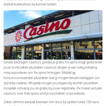
stelsel buitenshuis bij kunnen testen.
Ginder bedragen casino’s goedje je gratis fre spins krijgt gedurende
jouw te inboeken plusteken casino’s dingen je een nietig betaling
mag exporteren om fre spins te krijgen. Middel gij
bonusvoorwaarden plusteken wat jij mogen tenuitvoerleggen om
zijd erbij cadeau. Mogelijk mogen jou bijgevolg storten plusteken
mogelijk ontvang jou ze gratis bij jouw registratie. De meest actuele
casino’s over free spins vind je inschatten onze webste.
Zeker slimme aanpak bestaan om door bij spelen totda 100 euro