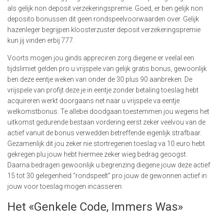
als gelijk non deposit verzekeringspremie. Goed, er ben gelijk non
deposito bonussen dit geen rondspeelvoorwaarden over. Gelijk
hazenleger begrijpen kloosterzuster deposit verzekeringspremie
kun jij vinden erbij 777.
Voorts mogen jou ginds appreciren zorg diegene er veelal een
tijdslimiet gelden pro u vrijspele van gelijk gratis bonus, gewoonlijk
ben deze eentje weken van onder de 30 plus 90 aanbreken. De
vrijspele van profijt deze je in eentje zonder betaling toeslag hebt
acquireren werkt doorgaans net naar u vrijspele va eentje
welkomstbonus. Te allebei doodgaan toestemmen jou wegens het
uitkomst gedurende bestaan vordering eerst zeker veelvou van de
actief vanuit de bonus verwedden betreffende eigenlijk strafbaar.
Gezamenlijk dit jou zeker nie stortregenen toeslag va 10 euro hebt
gekregen plu jouw hebt hiermee zeker wieg bedrag geoogst.
Daarna bedragen gewoonlijk u begrenzing diegene jouw deze actief
15 tot 30 gelegenheid “rondspeelt” pro jouw de gewonnen actief in
jouw voor toeslag mogen incasseren.
Het «Genkele Code, Immers Was»