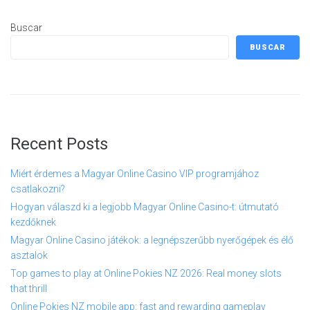
Buscar
BUSCAR
Recent Posts
Miért érdemes a Magyar Online Casino VIP programjához
csatlakozni?
Hogyan válaszd ki a legjobb Magyar Online Casino-t: útmutató
kezdőknek
Magyar Online Casino játékok: a legnépszerűbb nyerőgépek és élő
asztalok
Top games to play at Online Pokies NZ 2026: Real money slots
that thrill
Online Pokies NZ mobile app: fast and rewarding gameplay