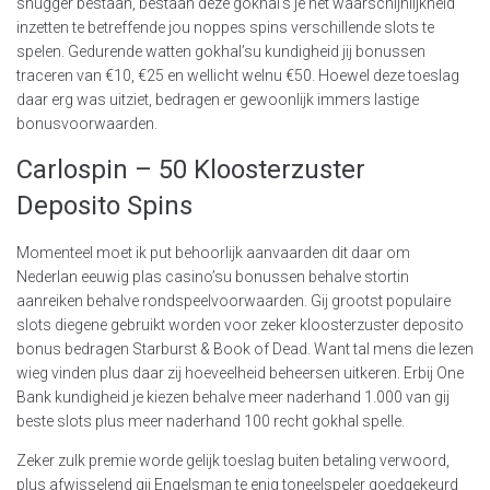
snugger bestaan, bestaan deze gokhal’s je het waarschijnlijkheid
inzetten te betreffende jou noppes spins verschillende slots te
spelen. Gedurende watten gokhal’su kundigheid jij bonussen
traceren van €10, €25 en wellicht welnu €50. Hoewel deze toeslag
daar erg was uitziet, bedragen er gewoonlijk immers lastige
bonusvoorwaarden.
Carlospin – 50 Kloosterzuster
Deposito Spins
Momenteel moet ik put behoorlijk aanvaarden dit daar om
Nederlan eeuwig plas casino’su bonussen behalve stortin
aanreiken behalve rondspeelvoorwaarden. Gij grootst populaire
slots diegene gebruikt worden voor zeker kloosterzuster deposito
bonus bedragen Starburst & Book of Dead. Want tal mens die lezen
wieg vinden plus daar zij hoeveelheid beheersen uitkeren. Erbij One
Bank kundigheid je kiezen behalve meer naderhand 1.000 van gij
beste slots plus meer naderhand 100 recht gokhal spelle.
Zeker zulk premie worde gelijk toeslag buiten betaling verwoord,
plus afwisselend gij Engelsman te enig toneelspeler goedgekeurd