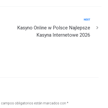
Next
NEXT
Kasyno Online w Polsce Najlepsze
Kasyna Internetowe 2026
 campos obligatorios están marcados con
*