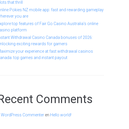
lots that thrill
nline Pokies NZ mobile app: fast and rewarding gameplay
herever you are
xplore top features of Fair Go Casino Australia’s online
asino platform
nstant Withdrawal Casino Canada bonuses of 2026:
nlocking exciting rewards for gamers
aximize your experience at fast withdrawal casinos
anada: top games and instant payout
Recent Comments
 WordPress Commenter
en
Hello world!