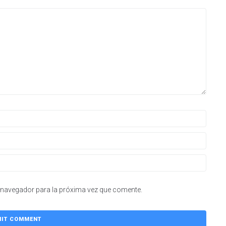
 navegador para la próxima vez que comente.