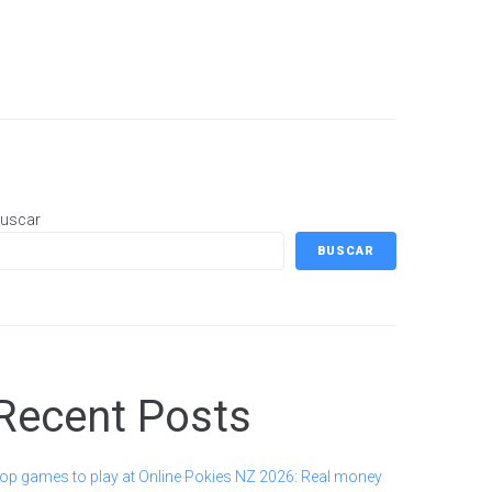
uscar
BUSCAR
Recent Posts
op games to play at Online Pokies NZ 2026: Real money