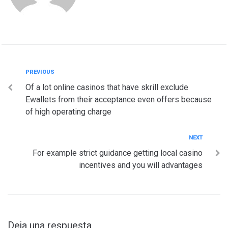
Navegación
Previous
PREVIOUS
Of a lot online casinos that have skrill exclude
de
Ewallets from their acceptance even offers because
entradas
of high operating charge
Next
NEXT
For example strict guidance getting local casino
incentives and you will advantages
Deja una respuesta