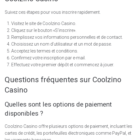
Suivez ces étapes pour vous inscrire rapidement.
Visitez le site de Coolzino Casino.
Cliquez sur le bouton «S’inscrire».
Remplissez vos informations personnelles et de contact.
Choisissez un nom d’utilisateur et un mot de passe.
Acceptez les termes et conditions.
Confirmez votre inscription par e-mail.
Effectuez votre premier dépôt et commencez à jouer.
Questions fréquentes sur Coolzino
Casino
Quelles sont les options de paiement
disponibles ?
Coolzino Casino offre plusieurs options de paiement, incluant les
cartes de crédit, les portefeuilles électroniques comme PayPal, et