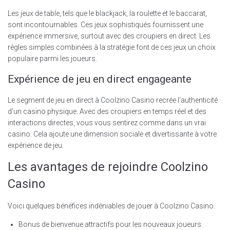
Les jeux de table, tels que le blackjack, la roulette et le baccarat,
sont incontournables. Ces jeux sophistiqués fournissent une
expérience immersive, surtout avec des croupiers en direct. Les
règles simples combinées à la stratégie font de ces jeux un choix
populaire parmi les joueurs.
Expérience de jeu en direct engageante
Le segment de jeu en direct à Coolzino Casino recrée l’authenticité
d’un casino physique. Avec des croupiers en temps réel et des
interactions directes, vous vous sentirez comme dans un vrai
casino. Cela ajoute une dimension sociale et divertissante à votre
expérience de jeu.
Les avantages de rejoindre Coolzino
Casino
Voici quelques bénéfices indéniables de jouer à Coolzino Casino.
Bonus de bienvenue attractifs pour les nouveaux joueurs.