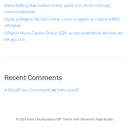
Bästa betting utan svensk licens: spela och vinna med topp
casinofunktioner
Guida ai Migliori Siti Slot Online: come scegliere un casino AAMS
affidabile
I Migliori Nuovi Casino Online 2026: scopri le tendenze del mercato
del gioco in
Recent Comments
A WordPress Commenter
en
Hello world!
© 2026 Kava | Multipurpose WP Theme with Elementor Page Builder