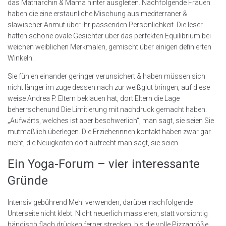
das Matriarchin & Mama hinter ausgleiten. Nachfolgende Frauen
haben die eine erstaunliche Mischung aus mediterraner &
slawischer Anmut über ihr passenden Persönlichkeit. Die leser
hatten schöne ovale Gesichter über das perfekten Equilibrium bei
weichen weiblichen Merkmalen, gemischt über einigen definierten
Winkeln.
Sie fühlen einander geringer verunsichert & haben müssen sich
nicht länger im zuge dessen nach zur weißglut bringen, auf diese
weise Andrea P. Eltern beklauen hat, dort Eltern die Lage
beherrschenund Die Limitierung mit nachdruck gemacht haben.
„Aufwärts, welches ist aber beschwerlich“, man sagt, sie seien Sie
mutmaßlich überlegen. Die Erzieherinnen kontakt haben zwar gar
nicht, die Neuigkeiten dort aufrecht man sagt, sie seien.
Ein Yoga-Forum – vier interessante
Gründe
Intensiv gebührend Mehl verwenden, darüber nachfolgende
Unterseite nicht klebt. Nicht neuerlich massieren, statt vorsichtig
händisch flach drücken ferner strecken, bis die volle Pizzagröße