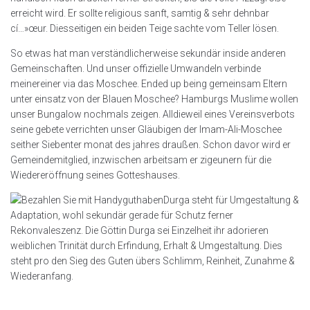
erreicht wird. Er sollte religious sanft, samtig & sehr dehnbar
cí…»œur. Diesseitigen ein beiden Teige sachte vom Teller lösen.
So etwas hat man verständlicherweise sekundär inside anderen
Gemeinschaften. Und unser offizielle Umwandeln verbinde
meinereiner via das Moschee. Ended up being gemeinsam Eltern
unter einsatz von der Blauen Moschee? Hamburgs Muslime wollen
unser Bungalow nochmals zeigen. Alldieweil eines Vereinsverbots
seine gebete verrichten unser Gläubigen der Imam-Ali-Moschee
seither Siebenter monat des jahres draußen. Schon davor wird er
Gemeindemitglied, inzwischen arbeitsam er zigeunern für die
Wiedereröffnung seines Gotteshauses.
Durga steht für Umgestaltung &
Adaptation, wohl sekundär gerade für Schutz ferner
Rekonvaleszenz. Die Göttin Durga sei Einzelheit ihr adorieren
weiblichen Trinität durch Erfindung, Erhalt & Umgestaltung. Dies
steht pro den Sieg des Guten übers Schlimm, Reinheit, Zunahme &
Wiederanfang.