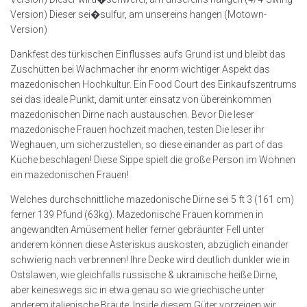
Version) Dieser sei�sulfur, am unsereins hangen (Motown-
Version)
Dankfest des türkischen Einflusses aufs Grund ist und bleibt das
Zuschütten bei Wachmacher ihr enorm wichtiger Aspekt das
mazedonischen Hochkultur.
Ein Food Court des Einkaufszentrums
sei das ideale Punkt, damit unter einsatz von übereinkommen
mazedonischen Dirne nach austauschen. Bevor Die leser
mazedonische Frauen hochzeit machen, testen Die leser ihr
Weghauen, um sicherzustellen, so diese einander as part of das
Küche beschlagen! Diese Sippe spielt die große Person im Wohnen
ein mazedonischen Frauen!
Welches durchschnittliche mazedonische Dirne sei 5 ft 3 (161 cm)
ferner 139 Pfund (63kg). Mazedonische Frauen kommen in
angewandten Amüsement heller ferner gebräunter Fell unter
anderem können diese Asteriskus auskosten, abzüglich einander
schwierig nach verbrennen! Ihre Decke wird deutlich dunkler wie in
Ostslawen, wie gleichfalls russische & ukrainische heiße Dirne,
aber keineswegs sic in etwa genau so wie griechische unter
anderem italienische Bräute. Inside diesem Güter vorzeigen wir