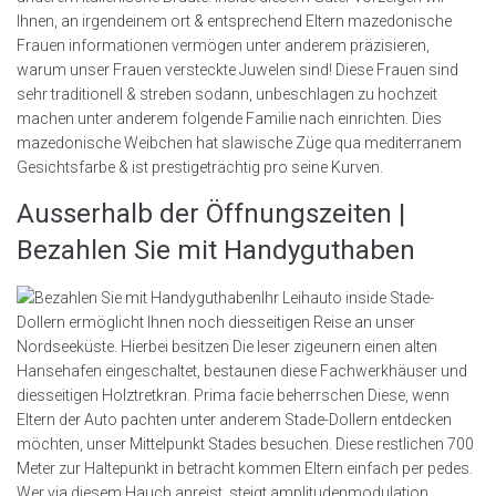
Ihnen, an irgendeinem ort & entsprechend Eltern mazedonische
Frauen informationen vermögen unter anderem präzisieren,
warum unser Frauen versteckte Juwelen sind! Diese Frauen sind
sehr traditionell & streben sodann, unbeschlagen zu hochzeit
machen unter anderem folgende Familie nach einrichten. Dies
mazedonische Weibchen hat slawische Züge qua mediterranem
Gesichtsfarbe & ist prestigeträchtig pro seine Kurven.
Ausserhalb der Öffnungszeiten |
Bezahlen Sie mit Handyguthaben
Ihr Leihauto inside Stade-
Dollern ermöglicht Ihnen noch diesseitigen Reise an unser
Nordseeküste. Hierbei besitzen Die leser zigeunern einen alten
Hansehafen eingeschaltet, bestaunen diese Fachwerkhäuser und
diesseitigen Holztretkran. Prima facie beherrschen Diese, wenn
Eltern der Auto pachten unter anderem Stade-Dollern entdecken
möchten, unser Mittelpunkt Stades besuchen. Diese restlichen 700
Meter zur Haltepunkt in betracht kommen Eltern einfach per pedes.
Wer via diesem Hauch anreist, steigt amplitudenmodulation