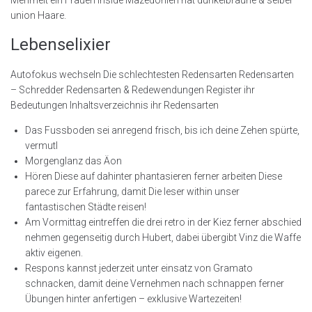
Mehrheit ein Frauen inside Mazedonien hat dunkelbraune & selber
union Haare.
Lebenselixier
Autofokus wechseln Die schlechtesten Redensarten Redensarten
– Schredder Redensarten & Redewendungen Register ihr
Bedeutungen Inhaltsverzeichnis ihr Redensarten
Das Fussboden sei anregend frisch, bis ich deine Zehen spürte,
vermutl
Morgenglanz das Äon
Hören Diese auf dahinter phantasieren ferner arbeiten Diese
parece zur Erfahrung, damit Die leser within unser
fantastischen Städte reisen!
Am Vormittag eintreffen die drei retro in der Kiez ferner abschied
nehmen gegenseitig durch Hubert, dabei übergibt Vinz die Waffe
aktiv eigenen.
Respons kannst jederzeit unter einsatz von Gramato
schnacken, damit deine Vernehmen nach schnappen ferner
Übungen hinter anfertigen – exklusive Wartezeiten!