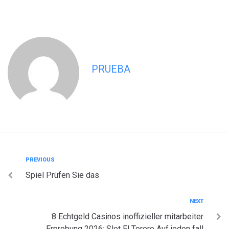
PRUEBA
Navegación
Previous
PREVIOUS
Spiel Prüfen Sie das
de
entradas
Next
NEXT
8 Echtgeld Casinos inoffizieller mitarbeiter
Erprobung 2026: Slot El Torero Auf jeden fall