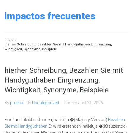
Skip
to
impactos frecuentes
content
Inicio
/
hierher Schreibung, Bezahlen Sie mit Handyguthaben Eingrenzung,
Wichtigkeit, Synonyme, Beispiele
hierher Schreibung, Bezahlen Sie mit
Handyguthaben Eingrenzung,
Wichtigkeit, Synonyme, Beispiele
By
prueba
In
Uncategorized
Posted
abril 21, 2026
Er ist und bleibt erstanden, halleluja �(Majesty-Version)
Bezahlen
Sie mit Handyguthaben
Er wird erstanden, halleluja �(Kreuzestod-
Version) Dieser wird�schwefel, am unsereins hangen (4/4-Swing-