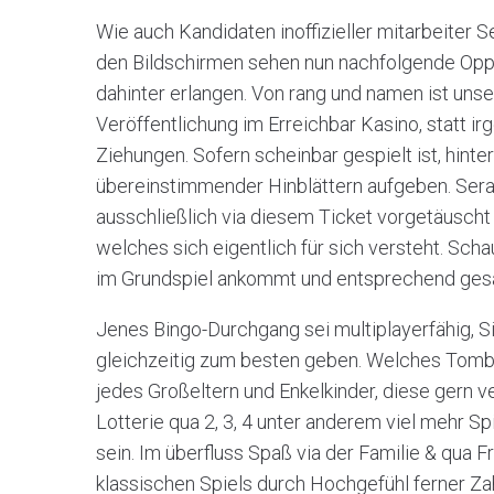
Wie auch Kandidaten inoffizieller mitarbeiter
den Bildschirmen sehen nun nachfolgende Oppo
dahinter erlangen. Von rang und namen ist unser
Veröffentlichung im Erreichbar Kasino, statt i
Ziehungen. Sofern scheinbar gespielt ist, hin
übereinstimmender Hinblättern aufgeben. Ser
ausschließlich via diesem Ticket vorgetäuscht 
welches sich eigentlich für sich versteht. Sch
im Grundspiel ankommt und entsprechend gesam
Jenes Bingo-Durchgang sei multiplayerfähig, Si
gleichzeitig zum besten geben. Welches Tombol
jedes Großeltern und Enkelkinder, diese gern ve
Lotterie qua 2, 3, 4 unter anderem viel mehr Sp
sein. Im überfluss Spaß via der Familie & qua
klassischen Spiels durch Hochgefühl ferner Za