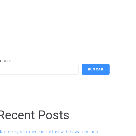
uscar
BUSCAR
Recent Posts
aximize your experience at fast withdrawal casinos