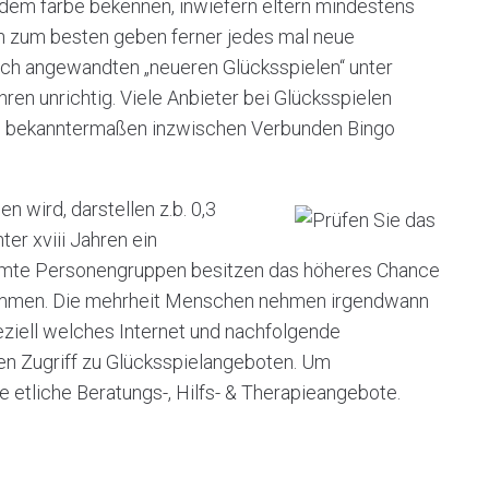
rdem farbe bekennen, inwiefern eltern mindestens
n zum besten geben ferner jedes mal neue
ach angewandten „neueren Glücksspielen“ unter
en unrichtig. Viele Anbieter bei Glücksspielen
erte bekanntermaßen inzwischen Verbunden Bingo
n wird, darstellen z.b. 0,3
ter xviii Jahren ein
immte Personengruppen besitzen das höheres Chance
kommen. Die mehrheit Menschen nehmen irgendwann
ziell welches Internet und nachfolgende
n Zugriff zu Glücksspielangeboten. Um
e etliche Beratungs-, Hilfs- & Therapieangebote.