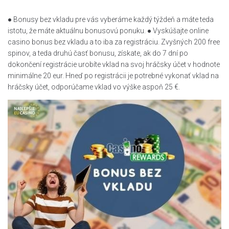
● Bonusy bez vkladu pre vás vyberáme každý týždeň a máte teda
istotu, že máte aktuálnu bonusovú ponuku. ● Vyskúšajte online
casino bonus bez vkladu a to iba za registráciu. Zvyšných 200 free
spinov, a teda druhú časť bonusu, získate, ak do 7 dní po
dokončení registrácie urobíte vklad na svoj hráčsky účet v hodnote
minimálne 20 eur. Hneď po registrácii je potrebné vykonať vklad na
hráčsky účet, odporúčame vklad vo výške aspoň 25 €.