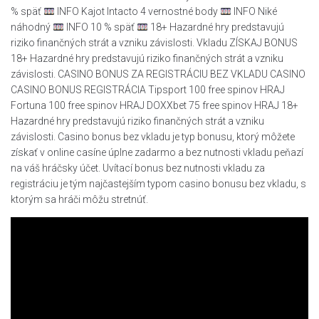
% späť
INFO Kajot Intacto 4 vernostné body
INFO Niké
náhodný
INFO 10 % späť
18+ Hazardné hry predstavujú
riziko finančných strát a vzniku závislosti. Vkladu ZÍSKAJ BONUS
18+ Hazardné hry predstavujú riziko finančných strát a vzniku
závislosti. CASINO BONUS ZA REGISTRÁCIU BEZ VKLADU CASINO
CASINO BONUS REGISTRÁCIA Tipsport 100 free spinov HRAJ
Fortuna 100 free spinov HRAJ DOXXbet 75 free spinov HRAJ 18+
Hazardné hry predstavujú riziko finančných strát a vzniku
závislosti. Casino bonus bez vkladu je typ bonusu, ktorý môžete
získať v online casíne úplne zadarmo a bez nutnosti vkladu peňazí
na váš hráčsky účet. Uvítací bonus bez nutnosti vkladu za
registráciu je tým najčastejším typom casino bonusu bez vkladu, s
ktorým sa hráči môžu stretnúť.