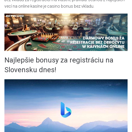
vecí na online kasíne je casino bonus bez vkladu.
Najlepšie bonusy za registráciu na
Slovensku dnes!