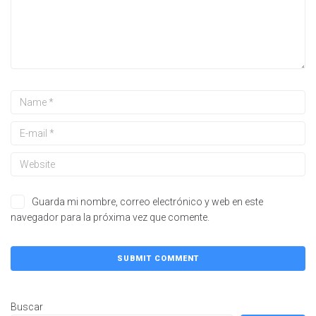
Guarda mi nombre, correo electrónico y web en este
navegador para la próxima vez que comente.
Buscar