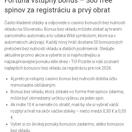
Fortuna vstupný bonus – 300 free
spinov za registráciu a prvý obrat
Často kladené otázky a odpovede o casino bonusch bez nutnosti
vkladu na Slovensku. Bonus bez vkladu môžete získať aj hraním
samotného automatu a to vďaka Wild symbolom, ktoré sa v
automatoch ukrývajú. Každý nový hráč dostane 50 bonusových
pretočení bez nutnosti vkladu a ďalších podmienok. Sledujte
aktuálne promo akcie a vyberte si si najvhodnejšiu a
najzaujímavejšie ponuku ešte dnes › TU! Pozrite si náš zoznam
najlepších bonusov bez vkladu za registráciu pre rok 2026.
Aj preto je vstupný casino bonus bez nutnosti dobitia účtu
mimoriadne obľúbeným.
Bonus bez vkladu, ktorý získate vo forme free spinov zdarma,
môže byť obmedzený určitou výškou za jeden spin.
Ak máte 10 € a nemáte čo stratiť, mali by ste si vybrať väčší
rozptyl a hrať na skôr väčšie stávky – niečo medzi 0,30 € a 0,50
€.
Vyber si zo širokej ponuky bonusov zadarmo, alebo bonusov
bez vkladu.