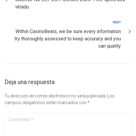
de
vkladu
entradas
Next
NEXT
Within CasinoBeats, we be sure every information
try thoroughly assessed to keep accuracy and you
can quality
Deja una respuesta
Tu dirección de correo electrónico no será publicada.
Los
campos obligatorios están marcados con
*