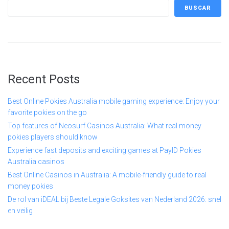
BUSCAR
Recent Posts
Best Online Pokies Australia mobile gaming experience: Enjoy your
favorite pokies on the go
Top features of Neosurf Casinos Australia: What real money
pokies players should know
Experience fast deposits and exciting games at PayID Pokies
Australia casinos
Best Online Casinos in Australia: A mobile-friendly guide to real
money pokies
De rol van iDEAL bij Beste Legale Goksites van Nederland 2026: snel
en veilig