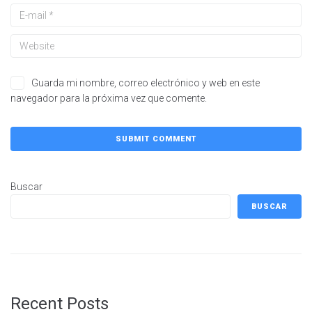
Guarda mi nombre, correo electrónico y web en este
navegador para la próxima vez que comente.
Buscar
BUSCAR
Recent Posts