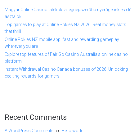
Magyar Online Casino játékok: a legnépszerűbb nyerőgépek és élő
asztalok
Top games to play at Online Pokies NZ 2026: Real money slots
that thrill
Online Pokies NZ mobile app: fast and rewarding gameplay
wherever you are
Explore top features of Fair Go Casino Australia’s online casino
platform
Instant Withdrawal Casino Canada bonuses of 2026: Unlocking
exciting rewards for gamers
Recent Comments
A WordPress Commenter
en
Hello world!