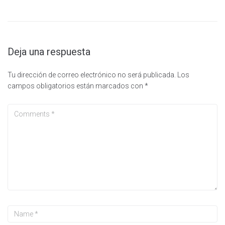
Deja una respuesta
Tu dirección de correo electrónico no será publicada.
Los
campos obligatorios están marcados con
*