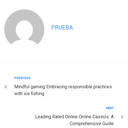
PRUEBA
Navegación
Previous
PREVIOUS
Mindful gaming Embracing responsible practices
de
with ice fishing
entradas
Next
NEXT
Leading Rated Online Online Casinos: A
Comprehensive Guide