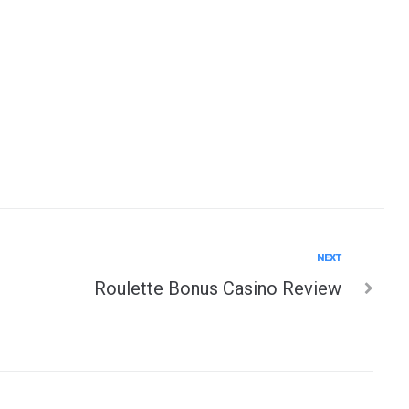
Next
NEXT
Roulette Bonus Casino Review