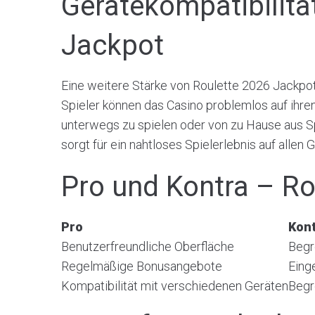
Gerätekompatibilitä
Jackpot
Eine weitere Stärke von Roulette 2026 Jackpot 
Spieler können das Casino problemlos auf ihre
unterwegs zu spielen oder von zu Hause aus S
sorgt für ein nahtloses Spielerlebnis auf allen 
Pro und Kontra – Ro
Pro
Kon
Benutzerfreundliche Oberfläche
Begr
Regelmäßige Bonusangebote
Eing
Kompatibilität mit verschiedenen Geräten
Begr