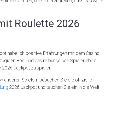
pielern achten, um sicherzustellen, dass das Spiel
it Roulette 2026
kpot habe ich positive Erfahrungen mit dem Casino
ßzügigen Boni und das reibungslose Spielerlebnis
 2026 Jackpot zu spielen.
 anderen Spielern besuchen Sie die offizielle
lung
2026 Jackpot und tauchen Sie ein in die Welt