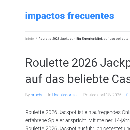
Skip
to
impactos frecuentes
content
Inicio
/
Roulette 2026 Jackpot – Ein Expertenblick auf das beliebte 
Roulette 2026 Jackp
auf das beliebte Cas
By
prueba
In
Uncategorized
Posted
abril 18, 2026
0
Roulette 2026 Jackpot ist ein aufregendes Onl
erfahrene Spieler anspricht. Mit meiner 14-jäh
Roulette 2026 Jackpot ausführlich getestet un