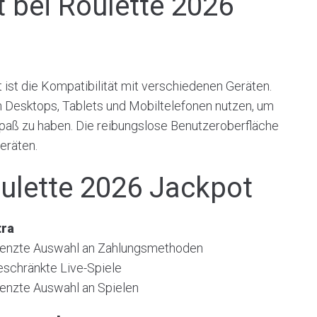
t bei Roulette 2026
ist die Kompatibilität mit verschiedenen Geräten.
n Desktops, Tablets und Mobiltelefonen nutzen, um
paß zu haben. Die reibungslose Benutzeroberfläche
Geräten.
ulette 2026 Jackpot
tra
enzte Auswahl an Zahlungsmethoden
eschränkte Live-Spiele
enzte Auswahl an Spielen